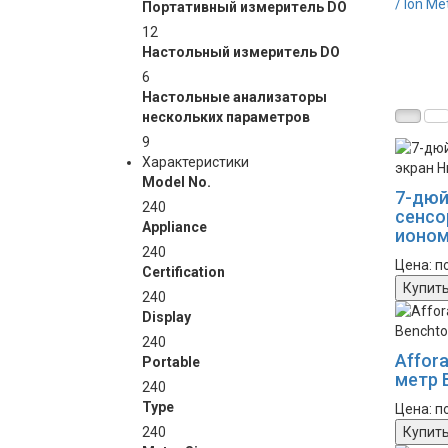
/ Ion Me
Портативный измеритель DO
12
Настольный измеритель DO
6
Настольные анализаторы
нескольких параметров
9
Характеристики
Model No.
7-дюй
240
сенсо
Appliance
ионо
240
Цена: п
Certification
Купит
240
Display
240
Affor
Portable
метр 
240
Type
Цена: п
240
Купит