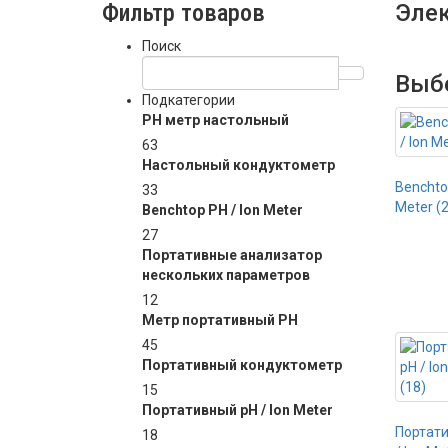
Фильтр товаров
Эле
Поиск
Выб
Подкатегории
PH метр настольный
63
Настольный кондуктометр
Benchtop
33
Meter (
Benchtop PH / Ion Meter
27
Портативные анализатор
нескольких параметров
12
Метр портативный PH
45
Портативный кондуктометр
15
Портативный pH / Ion Meter
Портат
18