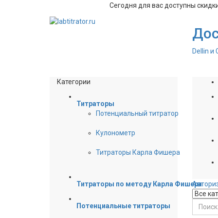
Сегодня для вас доступны скидк
Добро пожаловать!
Дос
Dellin и
Категории
Титраторы
Потенциальный титратор
Кулонометр
Титраторы Карла Фишера
Титраторы по методу Карла Фишера
Автори
Потенциальные титраторы