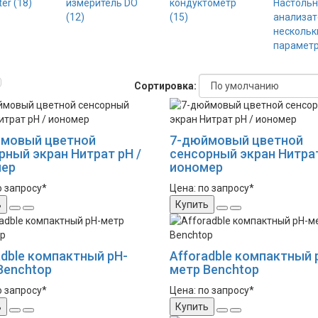
ter (18)
измеритель DO
кондуктометр
Настоль
(12)
(15)
анализа
нескольк
параметр
Сортировка:
мовый цветной
7-дюймовый цветной
рный экран Нитрат рН /
сенсорный экран Нитрат
мер
иономер
о запросу*
Цена: по запросу*
ь
Купить
adble компактный рН-
Afforadble компактный 
Benchtop
метр Benchtop
о запросу*
Цена: по запросу*
ь
Купить