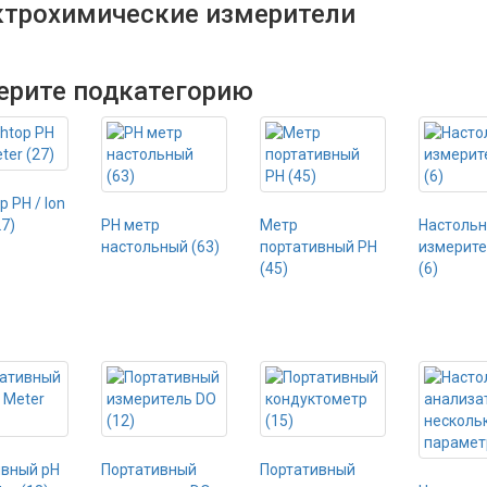
ктрохимические измерители
ерите подкатегорию
 PH / Ion
27)
PH метр
Метр
Настоль
настольный (63)
портативный PH
измерите
(45)
(6)
ивный pH
Портативный
Портативный