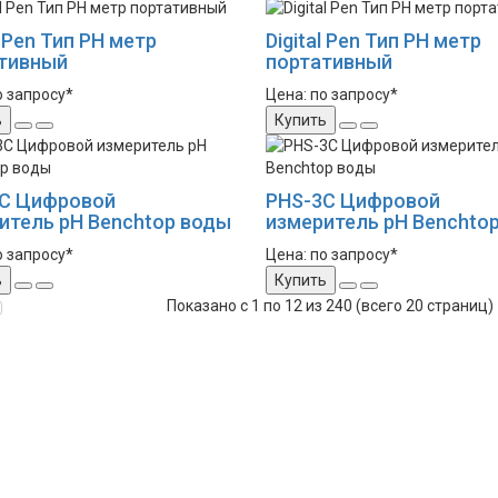
l Pen Тип PH метр
Digital Pen Тип PH метр
тивный
портативный
о запросу*
Цена: по запросу*
ь
Купить
C Цифровой
PHS-3C Цифровой
итель pH Benchtop воды
измеритель pH Benchto
о запросу*
Цена: по запросу*
ь
Купить
Показано с 1 по 12 из 240 (всего 20 страниц)