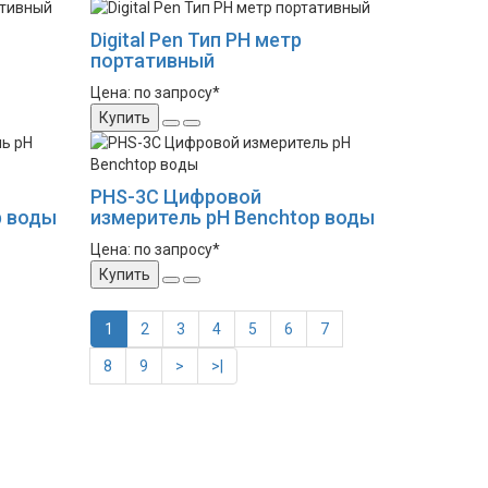
Digital Pen Тип PH метр
портативный
Цена: по запросу*
Купить
PHS-3C Цифровой
p воды
измеритель pH Benchtop воды
Цена: по запросу*
Купить
1
2
3
4
5
6
7
8
9
>
>|