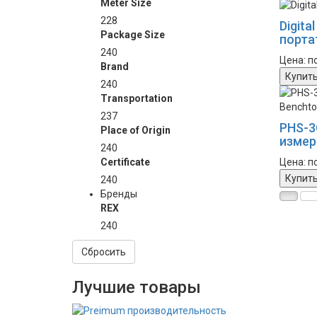
Meter Size
228
Digita
Package Size
порта
240
Цена: п
Brand
Купит
240
Transportation
237
PHS-3
Place of Origin
измер
240
Certificate
Цена: п
Купит
240
Бренды
REX
240
Сбросить
Лучшие товары