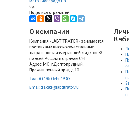
метр кислорода Ра..
0р.
Поделись страницей
О компании
Лич
Каб
Компания «LABTITRATOR» занимается
поставками высококачественных
Л
титраторов и измерителей жидкостей
П
по всей России и странам СНГ.
П
Адрес: МО, г.Долгопрудный,
с
Промышленный пр-д, д.10
П
п
Тел.: 8 (495) 646 49 88
З
Email: zakaz@labtitrator.ru
П
п