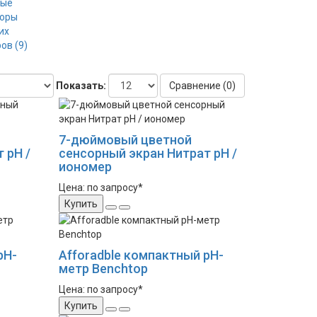
ные
торы
их
ов (9)
Показать:
Сравнение (0)
7-дюймовый цветной
 рН /
сенсорный экран Нитрат рН /
иономер
Цена: по запросу*
Купить
рН-
Afforadble компактный рН-
метр Benchtop
Цена: по запросу*
Купить