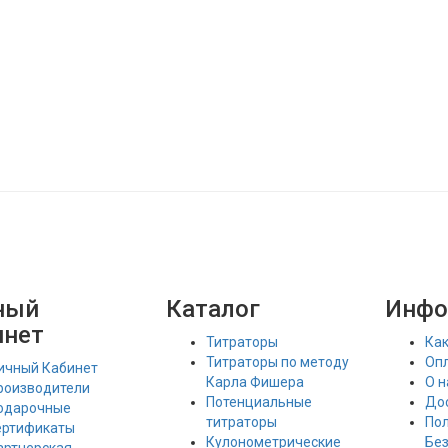
ный
Каталог
Инфо
инет
Титраторы
Как
Титраторы по методу
Оп
ичный Кабинет
Карла Фишера
О н
роизводители
Потенциальные
До
одарочные
титраторы
По
ертификаты
Кулонометрические
Бе