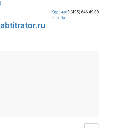
)
Корзина
8 (495) 646 49 88
0
шт.
0р.
btitrator.ru