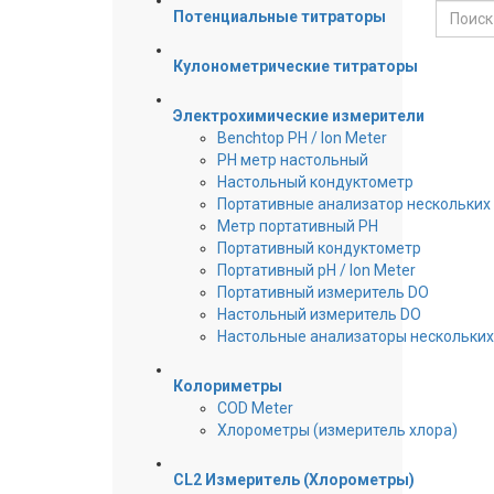
Потенциальные титраторы
Кулонометрические титраторы
Электрохимические измерители
Benchtop PH / Ion Meter
PH метр настольный
Настольный кондуктометр
Портативные анализатор нескольких
Метр портативный PH
Портативный кондуктометр
Портативный pH / Ion Meter
Портативный измеритель DO
Настольный измеритель DO
Настольные анализаторы нескольки
Колориметры
COD Meter
Хлорометры (измеритель хлора)
CL2 Измеритель (Хлорометры)