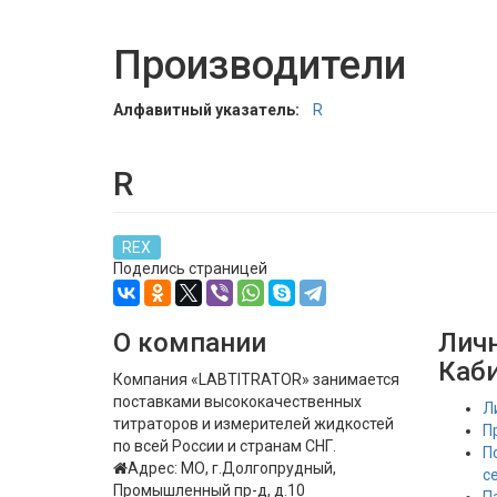
Производители
Алфавитный указатель:
R
R
REX
Поделись страницей
О компании
Лич
Каб
Компания «LABTITRATOR» занимается
поставками высококачественных
Л
титраторов и измерителей жидкостей
П
по всей России и странам СНГ.
П
Адрес: МО, г.Долгопрудный,
с
Промышленный пр-д, д.10